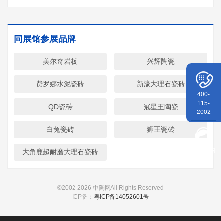
同展馆参展品牌
美尔奇岩板
兴辉陶瓷
费罗娜水泥瓷砖
新濠大理石瓷砖
400-
115-
QD瓷砖
冠星王陶瓷
2002
白兔瓷砖
狮王瓷砖
在线客服
大角鹿超耐磨大理石瓷砖
©2002-
2026 中陶网All Rights Reserved
ICP备：
粤ICP备14052601号