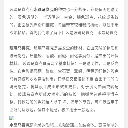
玻璃马赛克和
水晶马赛克
的种类也十分的多，外观有无色透明
的，着色透明的，半透明的，带金、银色斑点、花纹或条纹
的。正面是光泽滑润细腻；背面带有较粗糙的槽纹，以便于用
砂浆粘贴。首先我们来了解下什么是玻璃马赛克、水晶马赛克
玻璃马赛克：
玻璃马赛克是最安全的建材，它由天然矿物质和
玻璃制成，质量轻、耐酸、耐碱、耐化学腐蚀，是杰出的环保
材料。 玻璃马赛克具有两个基本特征：一是透明性，二是反光
性。它色彩很亮丽，鲜红、宝石蓝、翠绿、明黄等鲜艳的彩色
马赛克被巧妙地穿插利用，在纵横交错搭配下组 合出不同的心
境与感觉，将其设计成图形效果更佳。对于房间曲面或转角
处，玻璃马赛克更能发挥小巧的特长，把弧面包盖得平滑完
整。其梦幻般的色彩给人以干 净、清晰的享受，可广泛应用于
卫浴间及泳池，但其不耐磨，极少用于一般地面。
水晶马赛克
是完美的陶瓷工艺和玻璃工艺结合体。高温熔制的