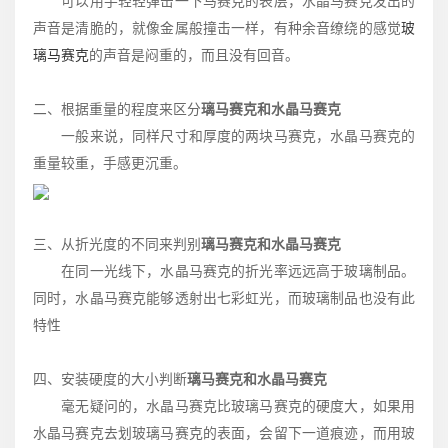
可以用手轻轻弹击一下马赛克的表层，水晶马赛克发出的
声音是清脆的，就像金属般撞击一样，有种余音缭绕的感觉
玻
璃马赛克
的声音是闷重的，而且没有回音。
二、根据重量的程度来区分
璃马赛克和水晶马赛克
一般来说，同样尺寸和厚度的两块马赛克，水晶马赛克的
重量较重，手感更沉重。
三、从折光度的不同来判别
璃马赛克和水晶马赛克
在同一光线下，水晶马赛克的折光率远远高于玻璃制品。
同时，水晶马赛克能够透射出七彩虹光，而玻璃制品也没有此
特性
四、安装硬度的大小判断
璃马赛克和水晶马赛克
毫无疑问的，水晶马赛克比玻璃马赛克的硬度大，如果用
水晶马赛克去划玻璃马赛克的表面，会留下一道痕迹，而用玻