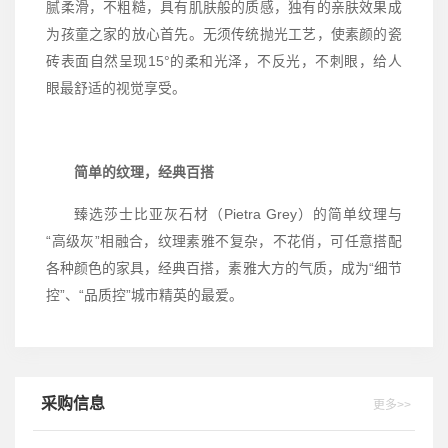
腻柔滑，不粗糙，具有肌肤般的质感，独有的亲肤效果成
为孩童之家的放心首先。无须传统抛光工艺，使素颜的瓷
砖表面自然呈现15°的柔和光泽，不反光，不刺眼，给人
眼最舒适的视觉享受。
简单的纹理，经典百搭
臻选莎士比亚灰石材（Pietra Grey）的简单纹理与
“高级灰”相融合，纹理素雅不复杂，不花俏，可任意搭配
各种颜色的家具，经典百搭，素雅大方的气质，成为“细节
控”、“品质控”城市精英的最爱。
采购信息
更多>>