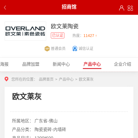
招商馆
欧文莱陶瓷
已认证
热度：
11427 ↑
普通会员
诚信认证
商海报
品牌加盟
新闻中心
产品中心
企业介绍
您所在的位置：
品牌首页
>
产品中心
>
欧文莱灰
1
2
3
欧文莱灰
所属地区：
广东省-佛山
产品分类：
陶瓷瓷砖-内墙砖
产品尺寸：
1200*600