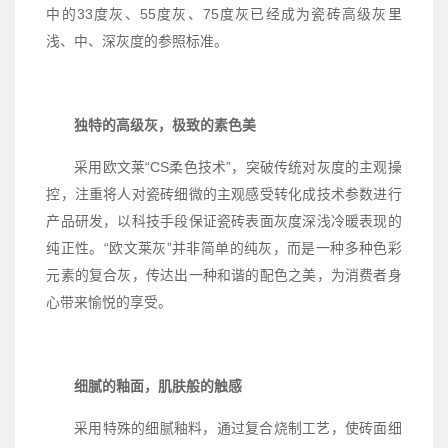
中的33度灰、55度灰、75度灰已经成为瓷砖高级灰里
浅、中、深灰度的参照标准。
独特的高级灰，极致的素色美
采用欧文莱“CS柔色技术”，突破传统对灰度的主观操
控，注重将人对瓷砖细微的主观感受转化成技术参数进行
产品研发，以科技手段保证瓷砖表面灰度深浅冷暖表现的
纯正性。“欧文莱灰”并非简单的纯灰，而是一种多种色彩
元素的复合灰，传达出一种和谐的配色之美，为消费者身
心带来愉悦的享受。
细腻的釉面，肌肤般的触感
采用特殊的细腻釉料，通过复合烧制工艺，使砖面细