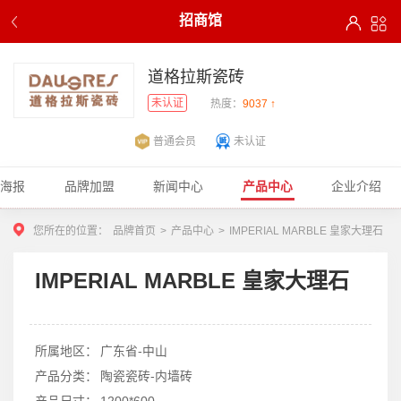
招商馆
道格拉斯瓷砖
未认证
热度：
9037 ↑
普通会员
未认证
商海报
品牌加盟
新闻中心
产品中心
企业介绍
您所在的位置：
品牌首页
>
产品中心
>
IMPERIAL MARBLE 皇家大理石
1
2
3
IMPERIAL MARBLE 皇家大理石
所属地区：
广东省-中山
产品分类：
陶瓷瓷砖-内墙砖
产品尺寸：
1200*600