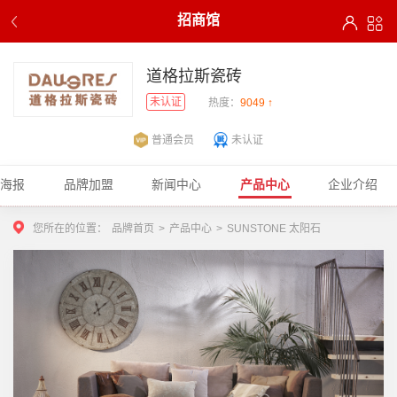
招商馆
道格拉斯瓷砖
未认证
热度：
9049 ↑
普通会员
未认证
商海报
品牌加盟
新闻中心
产品中心
企业介绍
您所在的位置：
品牌首页
>
产品中心
>
SUNSTONE 太阳石