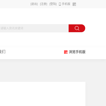
[退出]
[注册]
[登陆]
手机版
我们
浏览手机版