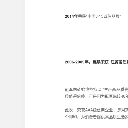
2014年
荣获“中国3·15诚信品牌”
2006-2009年，连续
荣获“江苏省质
冠军磁砖始终坚持以 “生产高品质
质值得信赖。正是因为冠军磁砖48
此次，荣获AAA级信用企业，是
个脚印，为消费者提供高品质生活