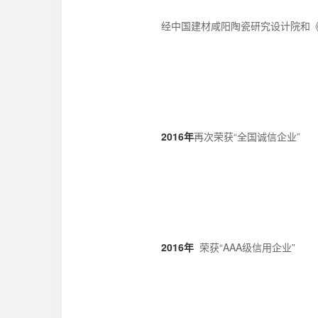
经中国建材咸阳陶瓷研究设计院和《
2016年
再次荣获“全国诚信企业”
2016年
荣获“AAA级信用企业”