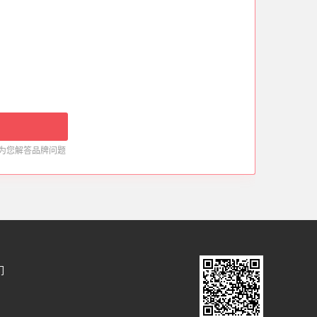
为您解答品牌问题
们