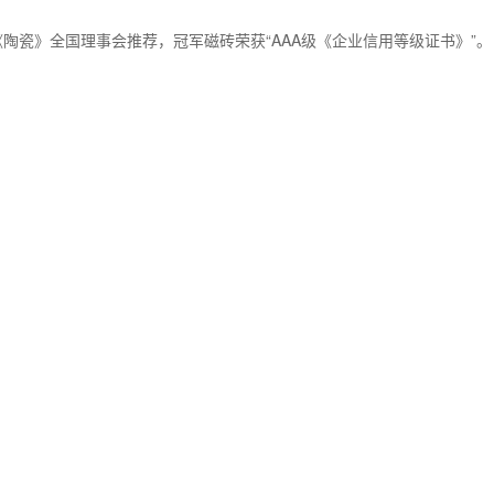
陶瓷》全国理事会推荐，冠军磁砖荣获“AAA级《企业信用等级证书》”。