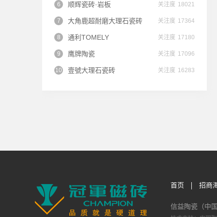
顺辉瓷砖·岩板
关注度
18021
大角鹿超耐磨大理石瓷砖
关注度
17364
通利TOMELY
关注度
17180
鹰牌陶瓷
关注度
17096
壹號大理石瓷砖
关注度
16283
首页
招商
信益陶瓷（中