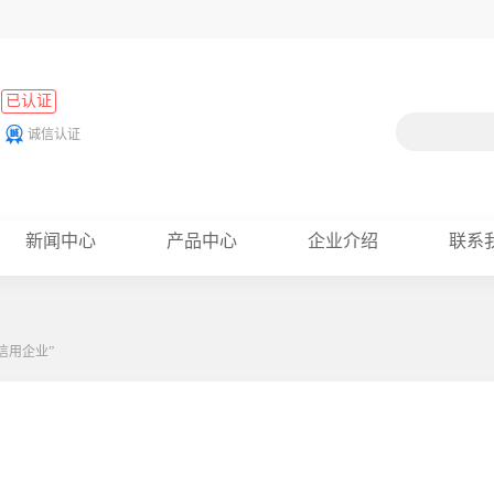
已认证
诚信认证
新闻中心
产品中心
企业介绍
联系
信用企业”