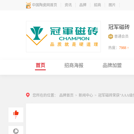
中国陶瓷网首页
资讯
品牌
招商
图片
冠军磁砖
普通会员
热度：
7988 ↑
首页
招商海报
品牌加盟
您所在的位置：
品牌首页
>
新闻中心
>
冠军磁砖荣获“AAA级
7