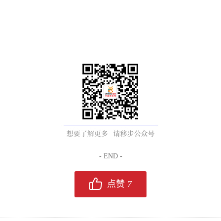
- END -
点赞
7