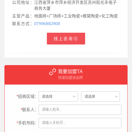
公司地址：
江西省萍乡市萍乡经济开发区苏州街光丰电子
商务大厦
主营产品：
地面砖+广场砖+工业陶瓷+蜂窝陶瓷+化工陶瓷
联系方式：
07996882908
线上咨询
我要加盟TA
快速加盟该品牌
*
招商区域：
*
联系人：
*
手机号码：
姚**（189********）：
所在区域为湖北省-老河口，请与我联系。