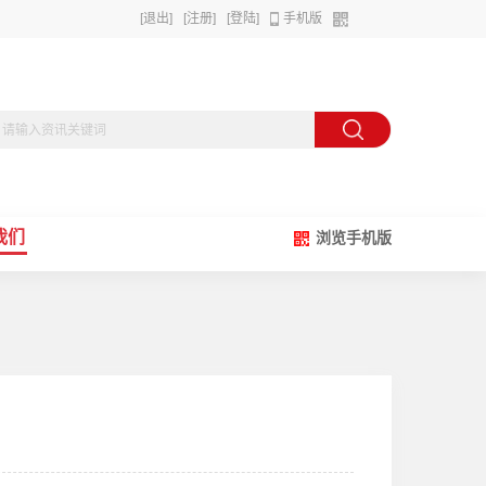
[退出]
[注册]
[登陆]
手机版
我们
浏览手机版