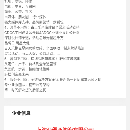
机场、高铁、邮轮
电视、电台、互联网
商圈、公交、社区
自媒体、朋友圈、行业媒体……
强大媒体库支持，品牌到营销一步到位
4
、流量不用愁：古天乐亲临站台全渠道活动支持
CDOC
中国设计公开课
&ADOC
亚细亚设计公开课
深耕设计师渠道，活动总曝光量超千万
品牌日 明星大促
古天乐携巨星团强势助阵，全国联动，制造营销热浪
展会活动、节点大促、公益活动……
5
、营销不用愁：精细战略雄厚实力 轻松攻城略地
从定位、产品、价格到全渠道营销
集团统一步调，精细落地策略
轻松创富赢未来
6
、服务不用愁：全维解决方案无忧服务 第一时间解决后顾之忧
专业业服团队，精密公司架构
第一时间解决您的后顾之忧
企业信息