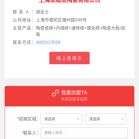
上海亚细亚陶瓷有限公司
联系人：
胡女士
公司地址：
上海市普陀区潮州路599号
主营产品：
陶瓷瓷砖+内墙砖+通体砖+玻化砖+陶瓷大板/岩
板
联系方式：
4000113558
线上咨询
我要加盟TA
快速加盟该品牌
姚**（189********）：
所在区域为湖北省-老河口，请与我联系。
2025-03-11
*
招商区域：
徐**（132********）：
*
联系人：
所在区域为四川省-阆中，请与我联系。