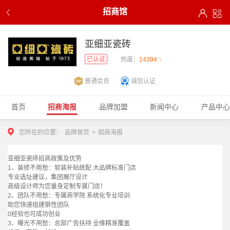
招商馆
亚细亚瓷砖
已认证
热度：
14394 ↑
普通会员
诚信认证
首页
招商海报
品牌加盟
新闻中心
产品中心
您所在的位置：
品牌首页
>
招商海报
亚细亚瓷砖招商政策及优势
1
、装修不用愁：软装补贴统配 大品牌标准门店
专业选址建议，集团展厅设计
高级设计师为您量身定制专属门店！
2
、团队不用愁：专属商学院 系统化专业培训
助您快速组建狼性团队
0
经验也可成功创业
3
、曝光不用愁：总部广告扶持 全维精准覆盖