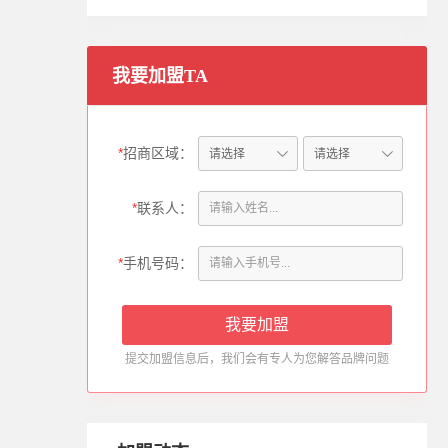
我要加盟TA
刘**（185********）：
本人所在区域为
山东省-青岛
，请与我联系。
*
招商区域：
2020-10-03
*
联系人：
徐**（132********）：
本人所在区域为
四川省-阆中
，请与我联系。
*
手机号码：
2025-05-22
肖**（158********）：
提交加盟信息后，我们会有专人为您解答品牌问题
本人所在区域为
广东省-乐昌
，请与我联系。
2025-05-22