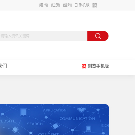
[退出]
[注册]
[登陆]
手机版
我们
浏览手机版