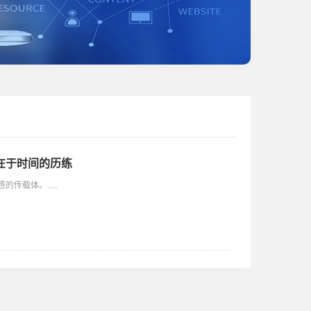
在于时间的历练
传载体。.....