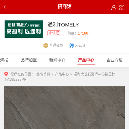
招商馆
通利TOMELY
未认证
热度：
17166 ↑
普通会员
未认证
商海报
品牌加盟
新闻中心
产品中心
企业介绍
您所在的位置：
品牌首页
>
产品中心
>
通利大理石瓷砖—马德里棕
TM18E928PR