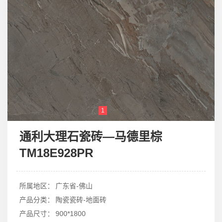
1
2
3
通利大理石瓷砖—马德里棕
TM18E928PR
所属地区：
广东省-佛山
产品分类：
陶瓷瓷砖-地面砖
产品尺寸：
900*1800