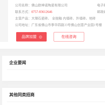
公司名称：
佛山欧神诺陶瓷有限公司
电子
联系方式：
0757-83612646
邮政
主营产品：
大理石瓷砖、 全抛釉 内墙砖、外墙砖、地砖
公司地址：
广东省佛山市季华四路33号佛山创意产业园1号楼
品牌加盟
在线咨询
企业要闻
其他同类招商