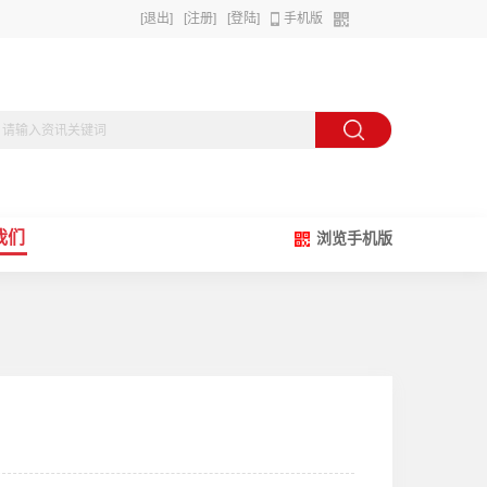
[退出]
[注册]
[登陆]
手机版
我们
浏览手机版