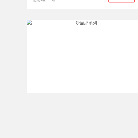
适用场所：阳台
沙当那系列
尺寸：800*800
产品详情
适用场所：客厅