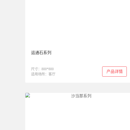
运通石系列
尺寸：800*800
产品详情
适用场所：客厅