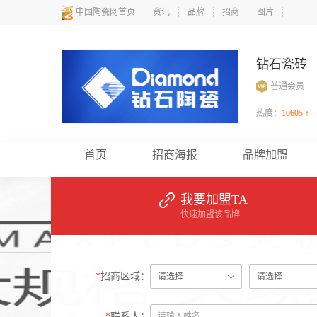
中国陶瓷网首页
资讯
品牌
招商
图片
钻石瓷砖
普通会员
热度：
10605 ↑
首页
招商海报
品牌加盟
我要加盟TA
快速加盟该品牌
*
招商区域：
*
联系人：