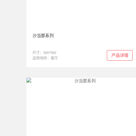
沙当那系列
尺寸：800*800
产品详情
适用场所：客厅