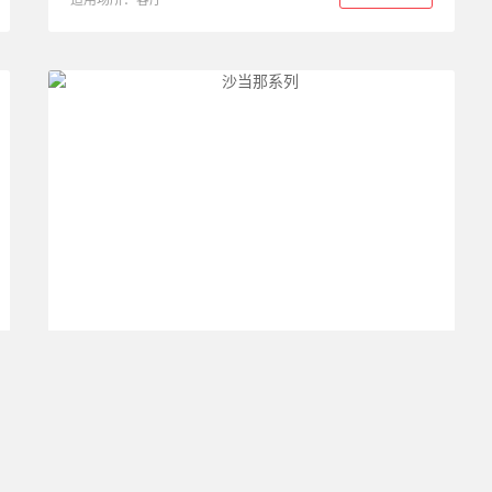
适用场所：客厅
沙当那系列
尺寸：800*800
产品详情
适用场所：客厅