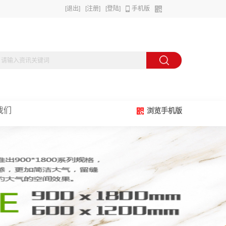
[退出]
[注册]
[登陆]
手机版
我们
浏览手机版